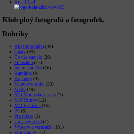
Kola Číhal
Klub plný fotografů a fotografek.
Rubriky
Akce fotoklubu
(44)
Citáty
(89)
Co nás zaujalo
(26)
Fotosalon
(17)
Interní soutěže
(16)
Kamínka
(9)
Kopánky
(9)
Mapové okruhy
(33)
MGO
(49)
MO Moravskoslezský
(7)
MO Turnov
(12)
MO Vysočina
(16)
PF
(6)
Pro město
(2)
Uncategorized
(1)
Výstavy a vernisáže
(101)
Workshopy
(17)