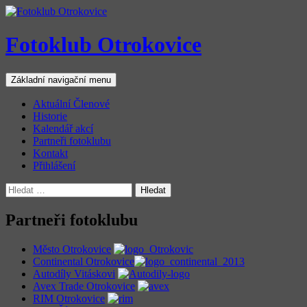
Přejít
k
obsahu
Fotoklub Otrokovice
webu
Hledat
Základní navigační menu
Aktuální Členové
Historie
Kalendář akcí
Partneři fotoklubu
Kontakt
Přihlášení
Vyhledávání
Partneři fotoklubu
Město Otrokovice
Continental Otrokovice
Autodíly Vitáskovi
Avex Trade Otrokovice
RIM Otrokovice