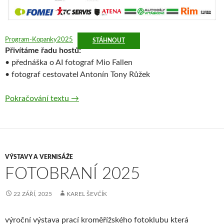
Program-Kopanky2025
STÁHNOUT
Přivítáme řadu hostů:
• přednáška o AI fotograf Mio Fallen
• fotograf cestovatel Antonín Tony Růžek
Kopánky 2025
Pokračování textu
→
VÝSTAVY A VERNISÁŽE
FOTOBRANÍ 2025
22 ZÁŘÍ, 2025
KAREL ŠEVČÍK
výroční výstava prací kroměřížského fotoklubu která