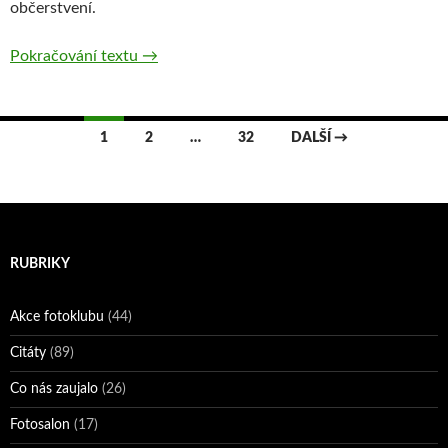
občerstvení.
Popeláři Vladímíra Hudečka
Pokračování textu
→
Navigace
1
2
…
32
DALŠÍ →
pro
příspěvky
RUBRIKY
Akce fotoklubu
(44)
Citáty
(89)
Co nás zaujalo
(26)
Fotosalon
(17)