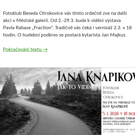
Fotoklub Beseda Otrokovice vás tímto srdečně zve na další
akci v Městské galerii. Od 2.-29.3. bude k vidění výstava
Pavla Rabase „Fraction“. Tradičně vás čeká i vernisáž 2.3. v 18
hodin. O hudební podkres se postará kytarista Jan Majkus.
Pavel Rabas – Fraction v březnu v MGO
Pokračování textu
→