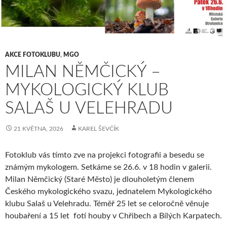
AKCE FOTOKLUBU
,
MGO
MILAN NĚMČICKÝ –
MYKOLOGICKÝ KLUB
SALAŠ U VELEHRADU
21 KVĚTNA, 2026
KAREL ŠEVČÍK
Fotoklub vás tímto zve na projekci fotografii a besedu se
známým mykologem. Setkáme se 26.6. v 18 hodin v galerii.
Milan Němčický (Staré Město) je dlouholetým členem
Českého mykologického svazu, jednatelem Mykologického
klubu Salaš u Velehradu. Téměř 25 let se celoročně věnuje
houbaření a 15 let fotí houby v Chřibech a Bílých Karpatech.