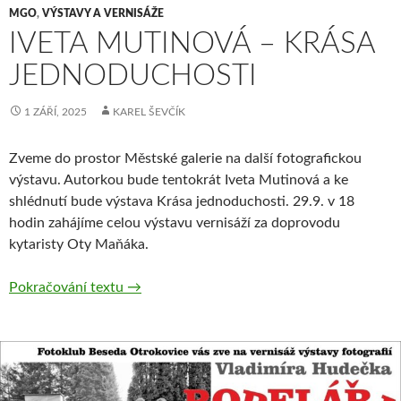
MGO
,
VÝSTAVY A VERNISÁŽE
IVETA MUTINOVÁ – KRÁSA
JEDNODUCHOSTI
1 ZÁŘÍ, 2025
KAREL ŠEVČÍK
Zveme do prostor Městské galerie na další fotografickou
výstavu. Autorkou bude tentokrát Iveta Mutinová a ke
shlédnutí bude výstava Krása jednoduchosti. 29.9. v 18
hodin zahájíme celou výstavu vernisáží za doprovodu
kytaristy Oty Maňáka.
Iveta Mutinová – Krása Jednoduchosti
Pokračování textu
→