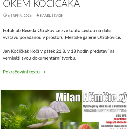
OKEM KOČIČÁKA
6 SRPNA, 2026
KAREL ŠEVČÍK
Fotoklub Beseda Otrokovice zve touto cestou na další
výstavu pořádanou v prostoru Městské galerie Otrokovice.
Jan Kočičkák Kočí v pátek 21.8. v 18 hodin představí na
vernisáži svou dokumentární tvorbu.
Okem Kočičáka
Pokračování textu
→