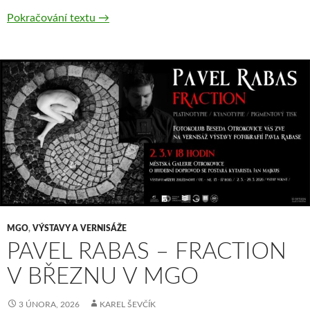
Milan Němčický – Mykologický klub Salaš u
Pokračování textu
→
MGO
,
VÝSTAVY A VERNISÁŽE
PAVEL RABAS – FRACTION
V BŘEZNU V MGO
3 ÚNORA, 2026
KAREL ŠEVČÍK