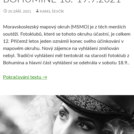
20 ZÁŘÍ, 2021
KAREL ŠEVČÍK
Moravskoslezský mapový okruh (MSMO) je z těch menších
soutěží. Fotoklubů, které se tohoto okruhu účastní, je celkem
12. Přičemž letos jeden oznámil konec svého účinkování v
mapovém okruhu. Nový zájemce na vyhlášení zmiňován
nebyl. Tradiční vyhlášení měl tentokrát na starosti fotoklub z
Bohumína a hlavní část vyhlášení se odehrála v sobotu 18.9..
19. ročním MSMO v Bohumíně 18.-19.9.20
Pokračování textu
→