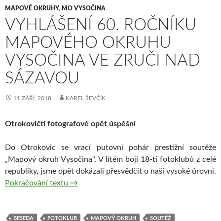
MAPOVÉ OKRUHY
,
MO VYSOČINA
VYHLÁŠENÍ 60. ROČNÍKU
MAPOVÉHO OKRUHU
VYSOČINA VE ZRUČI NAD
SÁZAVOU
11 ZÁŘÍ, 2018
KAREL ŠEVČÍK
Otrokovičtí fotografové opět úspěšní
Do Otrokovic se vrací putovní pohár prestižní soutěže
„Mapový okruh Vysočina“. V lítém boji 18-ti fotoklubů z celé
republiky, jsme opět dokázali přesvědčit o naší vysoké úrovni.
Vyhlášení 60. ročníku mapového okruhu Vy
Pokračování textu
→
BESEDA
FOTOKLUB
MAPOVÝ OKRUH
SOUTĚŽ