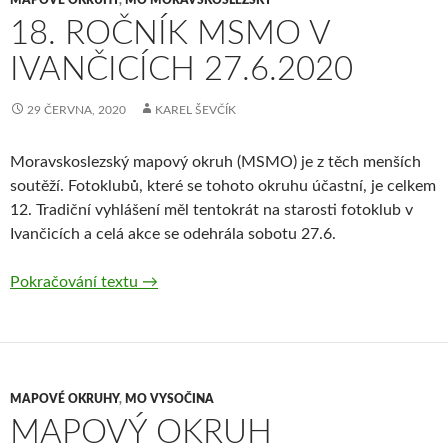
18. ROČNÍK MSMO V
IVANČICÍCH 27.6.2020
29 ČERVNA, 2020
KAREL ŠEVČÍK
Moravskoslezský mapový okruh (MSMO) je z těch menších
soutěží. Fotoklubů, které se tohoto okruhu účastní, je celkem
12. Tradiční vyhlášení měl tentokrát na starosti fotoklub v
Ivančicích a celá akce se odehrála sobotu 27.6.
18. ročník MSMO v Ivančicích 27.6.2020
Pokračování textu
→
MAPOVÉ OKRUHY
,
MO VYSOČINA
MAPOVÝ OKRUH