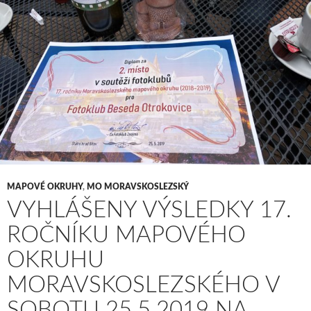
MAPOVÉ OKRUHY
,
MO MORAVSKOSLEZSKÝ
VYHLÁŠENY VÝSLEDKY 17.
ROČNÍKU MAPOVÉHO
OKRUHU
MORAVSKOSLEZSKÉHO V
SOBOTU 25.5.2019 NA