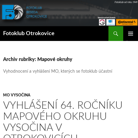
Přejít
k
obsahu
webu
Hledat
Fotoklub Otrokovice
ZÁKLAD
NAVIGA
MENU
Archiv rubriky: Mapové okruhy
Vyhodnocení a vyhlášení MO, kterých se fotoklub účastní
MO VYSOČINA
VYHLÁŠENÍ 64. ROČNÍKU
MAPOVÉHO OKRUHU
VYSOČINA V