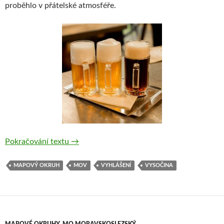
proběhlo v přátelské atmosféře.
Mapový okruh Vysočina 62.ročník
Pokračování textu
→
MAPOVÝ OKRUH
MOV
VYHLÁŠENÍ
VYSOČINA
MAPOVÉ OKRUHY
,
MO MORAVSKOSLEZSKÝ