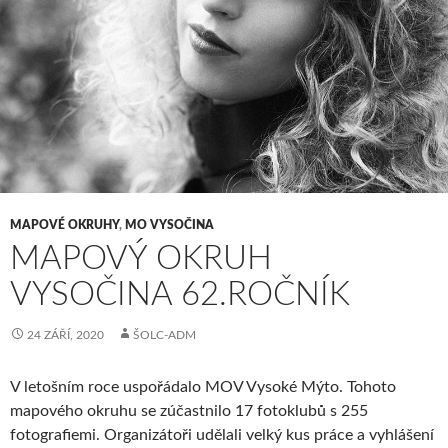
MAPOVÉ OKRUHY
,
MO VYSOČINA
MAPOVÝ OKRUH
VYSOČINA 62.ROČNÍK
24 ZÁŘÍ, 2020
ŠOLC-ADM
V letošním roce uspořádalo MOV Vysoké Mýto. Tohoto
mapového okruhu se zúčastnilo 17 fotoklubů s 255
fotografiemi. Organizátoři udělali velký kus práce a vyhlášení