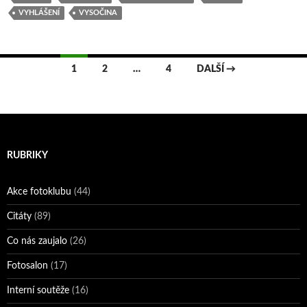
VYHLÁŠENÍ
VYSOČINA
Navigace
1
2
…
4
DALŠÍ →
pro
příspěvky
RUBRIKY
Akce fotoklubu
(44)
Citáty
(89)
Co nás zaujalo
(26)
Fotosalon
(17)
Interní soutěže
(16)