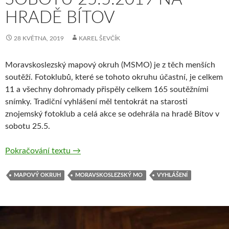
HRADĚ BÍTOV
28 KVĚTNA, 2019
KAREL ŠEVČÍK
Moravskoslezský mapový okruh (MSMO) je z těch menších
soutěží. Fotoklubů, které se tohoto okruhu účastní, je celkem
11 a všechny dohromady přispěly celkem 165 soutěžními
snímky. Tradiční vyhlášení měl tentokrát na starosti
znojemský fotoklub a celá akce se odehrála na hradě Bítov v
sobotu 25.5.
Vyhlášeny výsledky 17. ročníku Mapového 
Pokračování textu
→
MAPOVÝ OKRUH
MORAVSKOSLEZSKÝ MO
VYHLÁŠENÍ