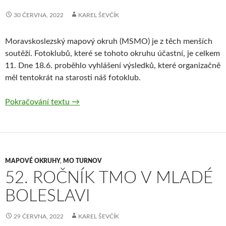
30 ČERVNA, 2022
KAREL ŠEVČÍK
Moravskoslezský mapový okruh (MSMO) je z těch menších
soutěží. Fotoklubů, které se tohoto okruhu účastní, je celkem
11. Dne 18.6. proběhlo vyhlášení výsledků, které organizačně
měl tentokrát na starosti náš fotoklub.
20.ročník MSMO v Otrokovicích
Pokračování textu
→
MAPOVÉ OKRUHY
,
MO TURNOV
52. ROČNÍK TMO V MLADÉ
BOLESLAVI
29 ČERVNA, 2022
KAREL ŠEVČÍK