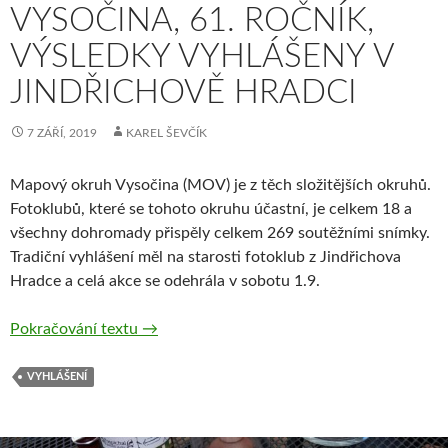
VYSOČINA, 61. ROČNÍK,
VÝSLEDKY VYHLÁŠENY V
JINDŘICHOVĚ HRADCI
7 ZÁŘÍ, 2019
KAREL ŠEVČÍK
Mapový okruh Vysočina (MOV) je z těch složitějších okruhů.
Fotoklubů, které se tohoto okruhu účastní, je celkem 18 a
všechny dohromady přispěly celkem 269 soutěžními snímky.
Tradiční vyhlášení měl na starosti fotoklub z Jindřichova
Hradce a celá akce se odehrála v sobotu 1.9.
Mapový okruh Vysočina, 61. ročník, výsledk
Pokračování textu
→
VYHLÁŠENÍ