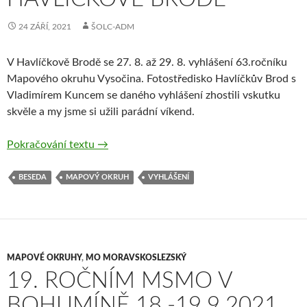
24 ZÁŘÍ, 2021
ŠOLC-ADM
V Havlíčkově Brodě se 27. 8. až 29. 8. vyhlášení 63.ročníku
Mapového okruhu Vysočina. Fotostředisko Havlíčkův Brod s
Vladimírem Kuncem se daného vyhlášení zhostili vskutku
skvěle a my jsme si užili parádní víkend.
63. Ročník MOV v Havlíčkově Brodě
Pokračování textu
→
BESEDA
MAPOVÝ OKRUH
VYHLÁŠENÍ
MAPOVÉ OKRUHY
,
MO MORAVSKOSLEZSKÝ
19. ROČNÍM MSMO V
BOHUMÍNĚ 18.-19.9.2021