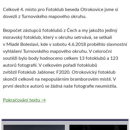
Celkově 4. místo pro Fotoklub beseda Otrokovice jsme si
dovezli z Turnovského mapového okruhu.
Bezpočet zástupců fotoklubů z Čech a my jakožto jediný
moravský fotoklub, který v okruhu setrvává, se setkali
v Mladé Boleslavi, kde v sobotu 4.6.2018 proběhlo slavnostní
vyhlášení Turnovského mapového okruhu. V celoroční
soutěži bylo body hodnoceno celkem 13 fotoklubů a 123
autorů fotografií. V celkovém pořadí fotoklubů
zvítězil Fotoklub Jablonec F2020. Otrokovický fotoklub
skončil celkově na nepopulárním bramborovém místě. V
první desítce autorů se žádná naše fotografie neumístila.
52. ročník TMO v Mladé boleslavi
Pokračování textu
→