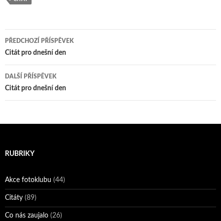
Navigace
PŘEDCHOZÍ PŘÍSPĚVEK
pro
Citát pro dnešní den
příspěvky
DALŠÍ PŘÍSPĚVEK
Citát pro dnešní den
RUBRIKY
Akce fotoklubu
(44)
Citáty
(89)
Co nás zaujalo
(26)