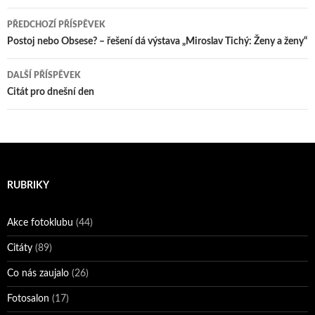
Navigace
PŘEDCHOZÍ PŘÍSPĚVEK
pro
Postoj nebo Obsese? – řešení dá výstava „Miroslav Tichý: Ženy a ženy“
příspěvky
DALŠÍ PŘÍSPĚVEK
Citát pro dnešní den
RUBRIKY
Akce fotoklubu
(44)
Citáty
(89)
Co nás zaujalo
(26)
Fotosalon
(17)